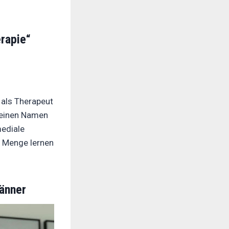
rapie“
 als Therapeut
h einen Namen
mediale
e Menge lernen
Männer