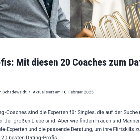
ofis: Mit diesen 20 Coaches zum Da
Gericke, Niklas Becker und viele andere Coaches sind auf Dati
agericke.com , beckerniklas.de
en Schadewaldt
Aktualisiert am
10. Februar 2025
ing-Coaches sind die Experten für Singles, die auf der Such
r der großen Liebe sind. Aber wie finden Frauen und Männe
le-Experten und die passende Beratung, um ihre Flirtskills 
 20 besten Dating-Profis.