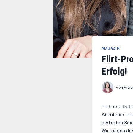
MAGAZIN
Flirt-Pr
Lola Sparks, Eric Hegmann, Vanessa 
Erfolg!
sparks.de, eric-hegmann.de, vaness
Von
Vivi
Flirt- und Dat
Abenteuer ode
perfekten Sing
Wir zeigen die