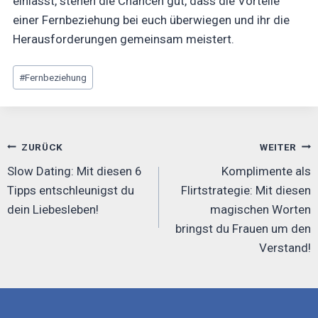
einlässt, stehen die Chancen gut, dass die Vorteile
einer Fernbeziehung bei euch überwiegen und ihr die
Herausforderungen gemeinsam meistert.
Beitrags
#
Fernbeziehung
Tags:
Beitrags-
ZURÜCK
WEITER
Navigation
Slow Dating: Mit diesen 6
Komplimente als
Tipps entschleunigst du
Flirtstrategie: Mit diesen
dein Liebesleben!
magischen Worten
bringst du Frauen um den
Verstand!