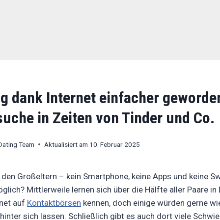
ng dank Internet einfacher geworde
eht der Frage nach, ob Dating heutzutage einfacher ist als 
uche in Zeiten von Tinder und Co.
Dating Team
Aktualisiert am
10. Februar 2025
i den Großeltern – kein Smartphone, keine Apps und keine Sw
lich? Mittlerweile lernen sich über die Hälfte aller Paare i
rnet auf
Kontaktbörsen
kennen, doch einige würden gerne wi
hinter sich lassen. Schließlich gibt es auch dort viele Schwi