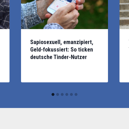
Eine Studie hat herausgefunden, wie
Wohi
er”,
Tinder-Nutzer in Deutschland und der
Idee
Sapiosexuell, emanzipiert,
to:
Welt ticken. Foto: Alex Photo Stock -
Jose
Geld-fokussiert: So ticken
Shutterstock.com
deutsche Tinder-Nutzer