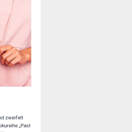
nd zweifelt
okureihe „Past