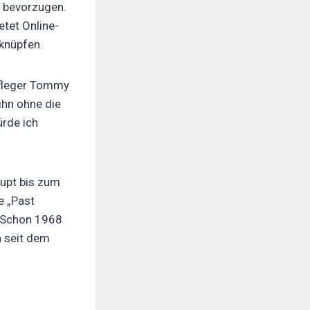
t bevorzugen.
etet Online-
knüpfen.
pfleger Tommy
ihn ohne die
rde ich
aupt bis zum
e „Past
: Schon 1968
n seit dem