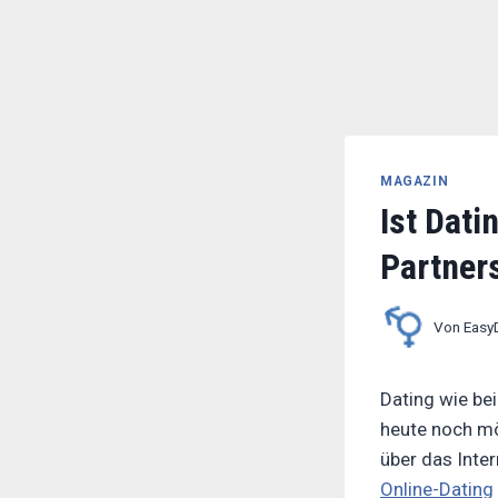
MAGAZIN
Ist Dati
Die MDR-Dokureihe „Past Forward“ g
Partners
Elstermann
Von
Easy
Dating wie be
heute noch mög
über das Inte
Online-Dating