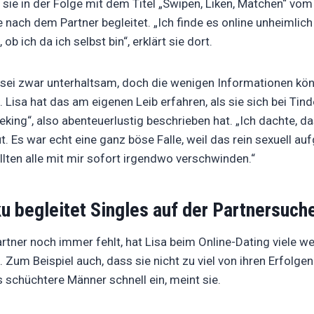
 sie in der Folge mit dem Titel „Swipen, Liken, Matchen“ v
e nach dem Partner begleitet. „Ich finde es online unheimlich
 ob ich da ich selbst bin“, erklärt sie dort.
 sei zwar unterhaltsam, doch die wenigen Informationen kön
n. Lisa hat das am eigenen Leib erfahren, als sie sich bei Tind
king“, also abenteuerlustig beschrieben hat. „Ich dachte, d
ut. Es war echt eine ganz böse Falle, weil das rein sexuell au
llten alle mit mir sofort irgendwo verschwinden.“
 begleitet Singles auf der Partnersuch
tner noch immer fehlt, hat Lisa beim Online-Dating viele we
 Zum Beispiel auch, dass sie nicht zu viel von ihren Erfolge
s schüchtere Männer schnell ein, meint sie.