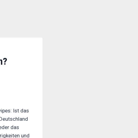
n?
früher. Foto: MDR/Albrecht
ipes: Ist das
n Deutschland
eder das
erigkeiten und