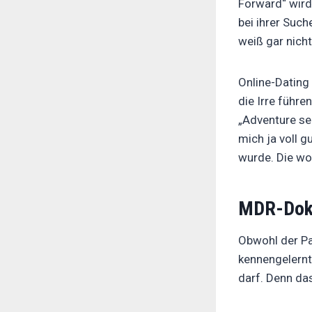
Forward“ wird
bei ihrer Such
weiß gar nicht,
Online-Dating
die Irre führe
„Adventure see
mich ja voll g
wurde. Die wo
MDR-Doku
Obwohl der Par
kennengelernt.
darf. Denn da