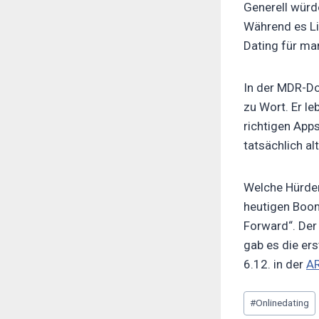
Generell würd
Während es Lis
Dating für ma
In der MDR-D
zu Wort. Er le
richtigen App
tatsächlich al
Welche Hürden
heutigen Boom
Forward“. Der
gab es die er
6.12. in der
AR
Beitrags
#
Onlinedating
Tags: