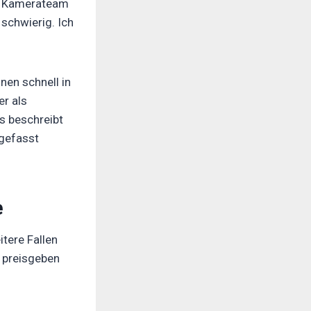
om Kamerateam
 schwierig. Ich
nen schnell in
er als
as beschreibt
fgefasst
e
itere Fallen
n preisgeben